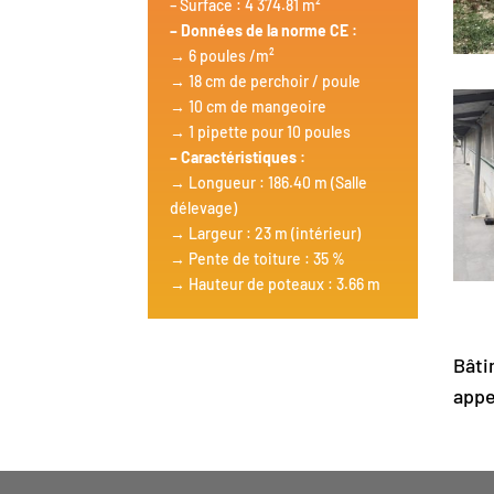
– Surface : 4 374.81 m²
– Données de la norme CE :
→ 6 poules /m²
→ 18 cm de perchoir / poule
→ 10 cm de mangeoire
→ 1 pipette pour 10 poules
– Caractéristiques :
→ Longueur : 186.40 m (Salle
délevage)
→ Largeur : 23 m (intérieur)
→ Pente de toiture : 35 %
→ Hauteur de poteaux : 3.66 m
Bâti
appe