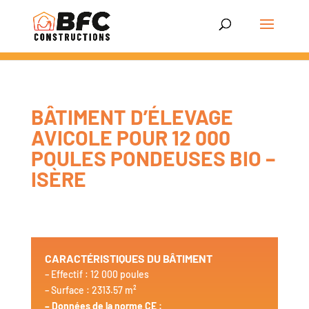
BÂTIMENT D’ÉLEVAGE
AVICOLE POUR 12 000
POULES PONDEUSES BIO –
ISÈRE
CARACTÉRISTIQUES DU BÂTIMENT
– Effectif : 12 000 poules
– Surface : 2313.57 m²
– Données de la norme CE :